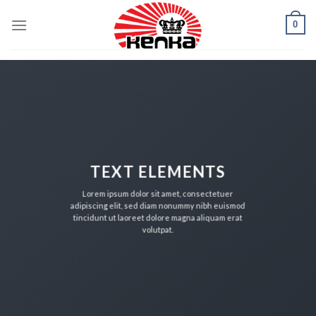
Skip
0
to
content
TEXT ELEMENTS
Lorem ipsum dolor sit amet, consectetuer
adipiscing elit, sed diam nonummy nibh euismod
tincidunt ut laoreet dolore magna aliquam erat
volutpat.