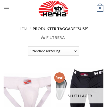
Skip
0
to
content
HEM
/
PRODUKTER TAGGADE “SUSP”
FILTRERA
Rea!
SLUT I LAGER