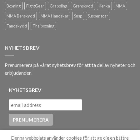
Boxning
FightGear
Grappling
Grenskydd
Kenka
MMA
MMA Benskydd
MMA Handskar
Susp
Suspensoar
Tandskydd
Thaiboxning
NYHETSBREV
Prenumerera på vårat nyhetsbrev för att ta del av nyheter och
erbjudanden
NYHETSBREV
Denna webbplats använder cookies för att ge dig en bättre