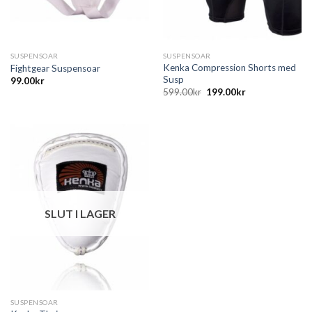
SUSPENSOAR
SUSPENSOAR
Kenka Compression Shorts med
Fightgear Suspensoar
Susp
99.00
kr
599.00
kr
199.00
kr
SLUT I LAGER
SUSPENSOAR