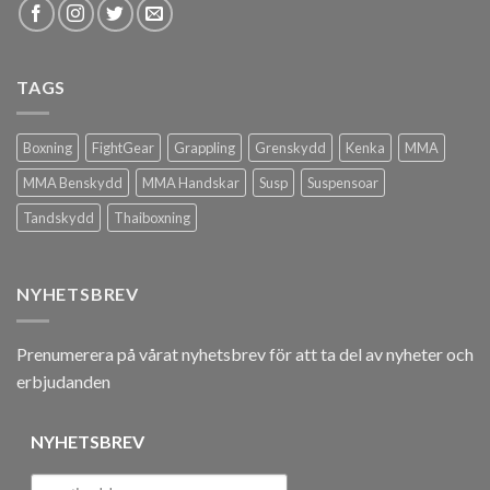
TAGS
Boxning
FightGear
Grappling
Grenskydd
Kenka
MMA
MMA Benskydd
MMA Handskar
Susp
Suspensoar
Tandskydd
Thaiboxning
NYHETSBREV
Prenumerera på vårat nyhetsbrev för att ta del av nyheter och
erbjudanden
NYHETSBREV