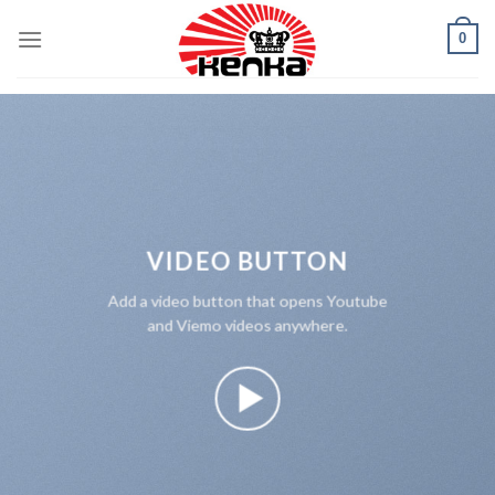
Skip
0
to
content
VIDEO BUTTON
Add a video button that opens Youtube
and Viemo videos anywhere.