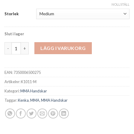
NOLLSTÄLL
Storlek
Slut i lager
Kenka MMA Sparring Handskar 2.0 Svarta mängd
LÄGG I VARUKORG
EAN:
7350006500275
Artikelnr:
K1011-M
Kategori:
MMA Handskar
Taggar:
Kenka
,
MMA
,
MMA Handskar