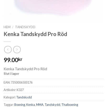
HEM
/
TANDSKYDD
Kenka Tandskydd Pro Röd
99.00
kr
Kenka Tandskydd Pro Röd
Slut i lager
EAN:
7350006500176
Artikelnr:
K327
Kategori:
Tandskydd
Taggar:
Boxning
,
Kenka
,
MMA
,
Tandskydd
,
Thaiboxning