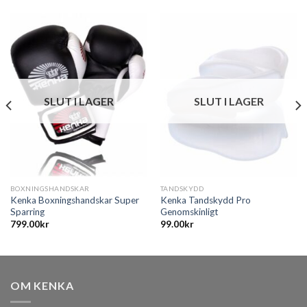
SLUT I LAGER
SLUT I LAGER
BOXNINGSHANDSKAR
TANDSKYDD
Kenka Boxningshandskar Super
Kenka Tandskydd Pro
Sparring
Genomskinligt
799.00
kr
99.00
kr
OM KENKA