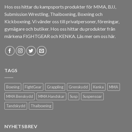
Hos oss hittar du kampsports produkter för MMA, BJJ,
Submission Wrestling, Thaiboxning, Boxning och
Kickboxning. Vi vänder oss till privatpersoner, föreningar,
gymägare och butiker. Hos oss hittar du produkter från
märkena FIGHTGEAR och KENKA.
Läs mer om oss här
.
TAGS
Boxning
FightGear
Grappling
Grenskydd
Kenka
MMA
MMA Benskydd
MMA Handskar
Susp
Suspensoar
Tandskydd
Thaiboxning
NYHETSBREV